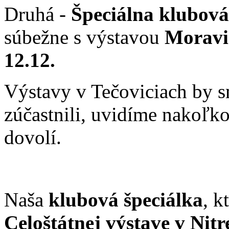
Druhá -
Špeciálna klubová
súbežne s výstavou
Moravi
12.12.
Výstavy v Tečoviciach by sm
zúčastnili, uvidíme nakoľko
dovolí.
Naša
klubová špeciálka
, k
Celoštátnej výstave v Nitr