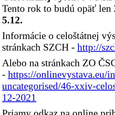
Tento rok to budú opäť len 
5.12.
Informácie o celoštátnej vý
stránkach SZCH -
http://sz
Alebo na stránkach ZO ČS
-
https://onlinevystava.eu/i
uncategorised/46-xxiv-celos
12-2021
Priamy odkaz na online prih