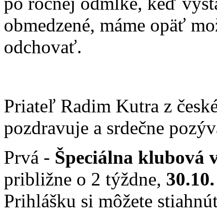
po ročnej odmlke, keď výst
obmedzené, máme opäť možn
odchovať.
Priateľ Radim Kutra z česk
pozdravuje a srdečne pozýv
Prvá -
Špeciálna klubová 
približne o 2 týždne,
30.10.
Prihlášku si môžete stiahnú