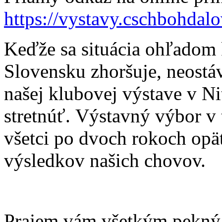
https://vystavy.cschbohdal
Keďže sa situácia ohľadom 
Slovensku zhoršuje, neostáv
našej klubovej výstave v N
stretnúť. Výstavný výbor v t
všetci po dvoch rokoch opäť
výsledkov našich chovov.
Prajem vám všetkým pekný v