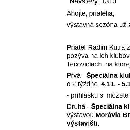
Návštevy: 1310
Ahojte, priatelia,
výstavná sezóna už z
Priateľ Radim Kutra 
pozýva na ich klubov
Tečoviciach, na ktor
Prvá -
Špeciálna klu
o 2 týždne,
4.11. - 5
- prihlášku si môžete
Druhá -
Špeciálna k
výstavou
Morávia B
výstavišti.