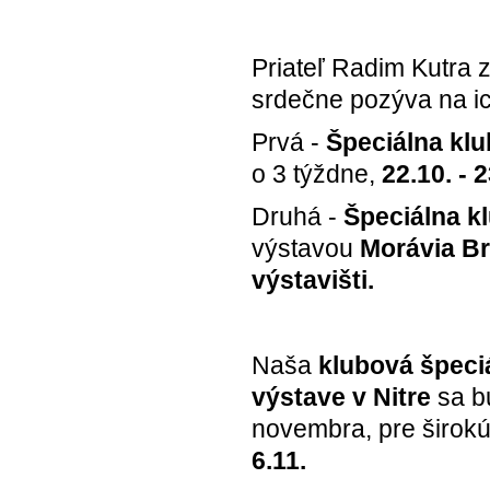
Priateľ Radim Kutra 
srdečne pozýva na ic
Prvá -
Špeciálna klu
o 3 týždne,
22.10. - 
Druhá -
Špeciálna k
výstavou
Morávia B
výstavišti.
Naša
klubová špeci
výstave v Nitre
sa b
novembra, pre širok
6.11.