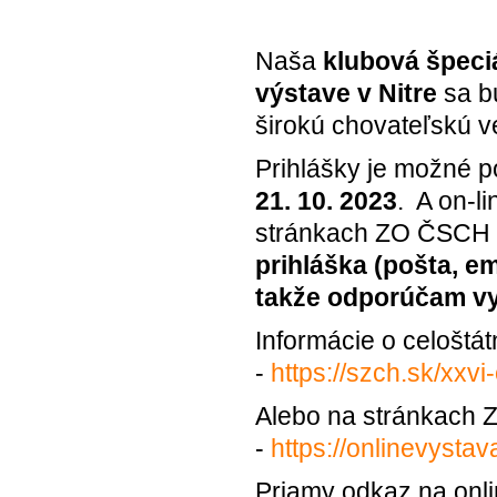
Naša
klubová špeci
výstave v Nitre
sa b
širokú chovateľskú 
Prihlášky je možné p
21. 10. 2023
. A on-l
stránkach ZO ČSCH
prihláška (pošta, e
takže odporúčam vyp
Informácie o celoštá
-
https://szch.sk/xxvi
Alebo na stránkach
-
https://onlinevysta
Priamy odkaz na onlin