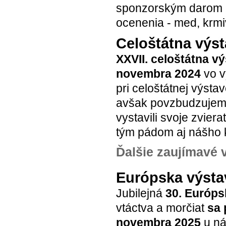
sponzorským darom (
ocenenia - med, krmivo
Celoštátna výsta
XXVII. celoštátna vý
novembra 2024
vo v
pri celoštátnej výst
avšak povzbudzujem 
vystavili svoje zvier
tým pádom aj nášho k
Ďalšie zaujímavé v
Európska výstav
Jubilejná
30. Európs
vtáctva a morčiat
sa 
novembra 2025
u ná