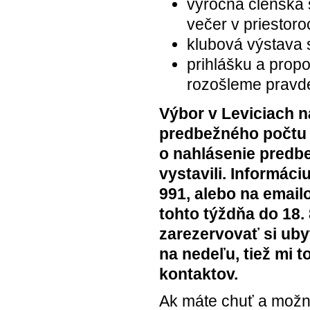
výročná členská
večer v priestor
klubová výstava 
prihlášku a prop
rozošleme pravd
Výbor v Leviciach n
predbežného počtu 
o nahlásenie predbe
vystavili. Informác
991, alebo na emai
tohto týždňa do 18. 
zarezervovať si uby
na nedeľu, tiež mi 
kontaktov.
Ak máte chuť a možn