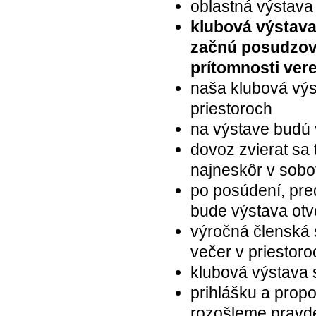
oblastná výstava 
klubová výstava 
začnú posudzova
prítomnosti vere
naša klubová výs
priestoroch
na výstave budú 
dovoz zvierat sa 
najneskôr v sobo
po posúdení, pre
bude výstava otv
výročná členská
večer v priestor
klubová výstava 
prihlášku a prop
rozošleme pravd