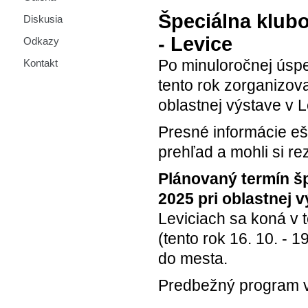
Špeciálna klub
Diskusia
- Levice
Odkazy
Po minuloročnej úspe
Kontakt
tento rok zorganizov
oblastnej výstave v L
Presné informácie ešt
prehľad a mohli si re
Plánovaný termín špe
2025 pri oblastnej v
Leviciach sa koná v 
(tento rok 16. 10. - 
do mesta.
Predbežný program v