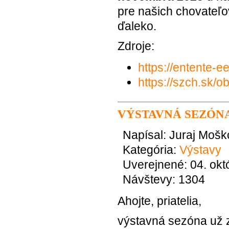
pre našich chovateľ
ďaleko.
Zdroje:
https://entente-
https://szch.sk/o
VÝSTAVNÁ SEZÓNA
Napísal:
Juraj Mošk
Kategória:
Výstavy
Uverejnené: 04. okt
Návštevy: 1304
Ahojte, priatelia,
výstavná sezóna už z