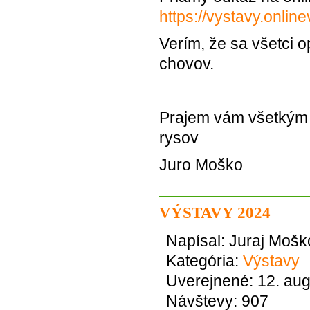
https://vystavy.onlin
Verím, že sa všetci 
chovov.
Prajem vám všetkým 
rysov
Juro Moško
VÝSTAVY 2024
Napísal:
Juraj Mošk
Kategória:
Výstavy
Uverejnené: 12. au
Návštevy: 907