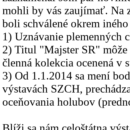
mohli by vás zaujímať. Na 
boli schválené okrem iného
1) Uznávanie plemenných c
2) Titul "Majster SR" môže 
členná kolekcia ocenená v 
3) Od 1.1.2014 sa mení bo
výstavách SZCH, prechádza
oceňovania holubov (predno
Blíži sa nám celoštátna výst